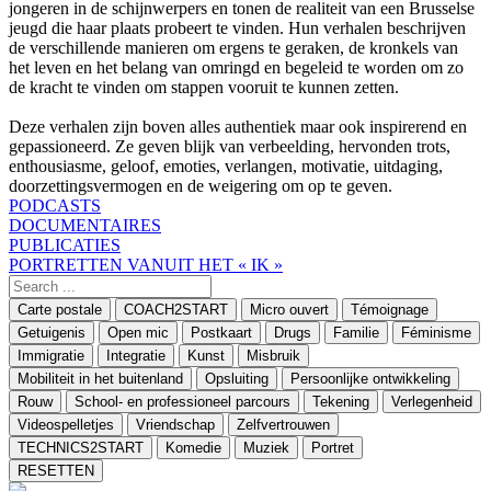
jongeren in de schijnwerpers en tonen de realiteit van een Brusselse
jeugd die haar plaats probeert te vinden. Hun verhalen beschrijven
de verschillende manieren om ergens te geraken, de kronkels van
het leven en het belang van omringd en begeleid te worden om zo
de kracht te vinden om stappen vooruit te kunnen zetten.
Deze verhalen zijn boven alles authentiek maar ook inspirerend en
gepassioneerd. Ze geven blijk van verbeelding, hervonden trots,
enthousiasme, geloof, emoties, verlangen, motivatie, uitdaging,
doorzettingsvermogen en de weigering om op te geven.
PODCASTS
DOCUMENTAIRES
PUBLICATIES
PORTRETTEN VANUIT HET « IK »
Carte postale
COACH2START
Micro ouvert
Témoignage
Getuigenis
Open mic
Postkaart
Drugs
Familie
Féminisme
Immigratie
Integratie
Kunst
Misbruik
Mobiliteit in het buitenland
Opsluiting
Persoonlijke ontwikkeling
Rouw
School- en professioneel parcours
Tekening
Verlegenheid
Videospelletjes
Vriendschap
Zelfvertrouwen
TECHNICS2START
Komedie
Muziek
Portret
RESETTEN