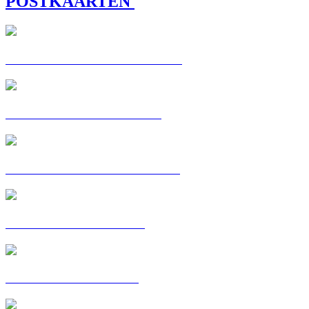
POSTKAARTEN
POSTKAART: CHRISTELLE
POSTKAART : CORALIE
POSTKAART: FATOUMATA
POSTKAART: GILLES
POSTKAART: HINDE