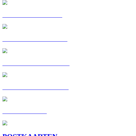
POSTKAART: ALPHA
C'EST MA VOIE : AMIN
POSTKAART: AMINATA
C'EST MA VOIE : BAYA
C'EST MA VOIE