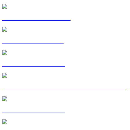
C'EST MA VOIE : PIERRE
POSTKAART: RHAYAN
POSTKAART: SOFIANE
STORIES ON AIR - S'EN SORTIR SANS SORTIR
C'EST MA VOIE : ZENA