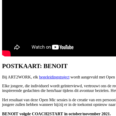
POSTKAART: BENOIT
Bij ART2WORK, elk
begeleidingstraject
wordt aangevuld met Open M
Elke jongere, die individueel wordt geïnterviewd, vertrouwt ons de rede
inspirerende gedachten die hem/haar tijdens dit avontuur bezielen. H
Het resultaat van deze Open Mic sessies is de creatie van een persoonl
jongere zullen hebben wanneer hij/zij er in de toekomst opnieuw naar 
BENOIT volgde COACH2START in october/november 2021.