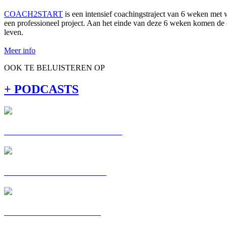
COACH2START
is een intensief coachingstraject van 6 weken met
een professioneel project. Aan het einde van deze 6 weken komen de de
leven.
Meer info
OOK TE BELUISTEREN OP
+ PODCASTS
C'EST MA VOIE : ALEXIS
POSTKAART: ALIZEE
POSTKAART: OMAR