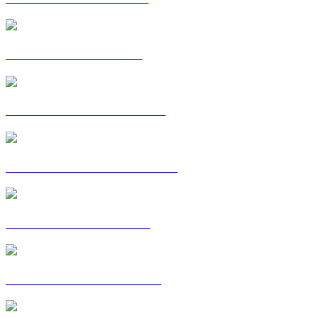
POSTKAART: HINDE
POSTKAART: JULIETTE
POSTKAART : LIZ-LAURE
POSTKAART: LUCILE
POSTKAART: MORGAN