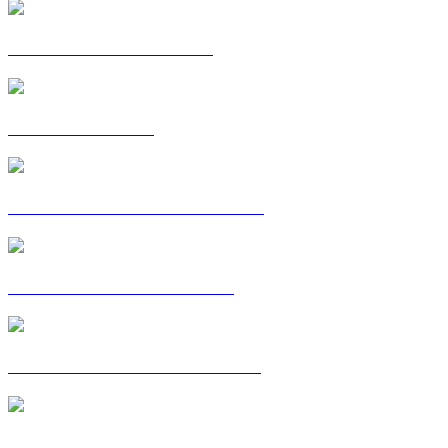
POSTKAART: BENOIT
C'EST MA VOIE
POSTKAART: CHRISTELLE
POSTKAART : CORALIE
POSTKAART: FATOUMATA
POSTKAART: GILLES