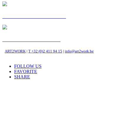
C'EST MA VOIE : ZENA
POSTKAART: MEHDI
ART2WORK
|
T +32 (0)2 411 94 15
|
info@art2work.be
FOLLOW US
FAVORITE
SHARE