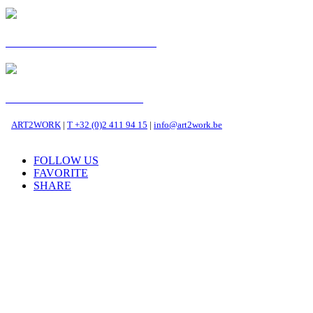
C'EST MA VOIE : ZENA
POSTKAART: MEHDI
ART2WORK
|
T +32 (0)2 411 94 15
|
info@art2work.be
FOLLOW US
FAVORITE
SHARE