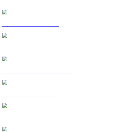
POSTKAART: GILLES
POSTKAART: HINDE
POSTKAART: JULIETTE
POSTKAART : LIZ-LAURE
POSTKAART: LUCILE
POSTKAART: MORGAN