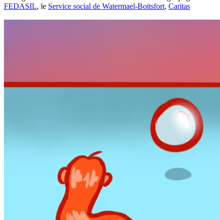
FEDASIL
, le
Service social de Watermael-Boitsfort
,
Caritas