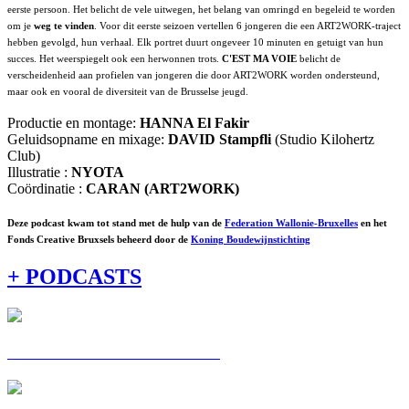
eerste persoon. Het belicht de vele uitwegen, het belang van omringd en begeleid te worden
om je
weg te vinden
. Voor dit eerste seizoen vertellen 6 jongeren die een ART2WORK-traject
hebben gevolgd, hun verhaal. Elk portret duurt ongeveer 10 minuten en getuigt van hun
succes. Het weerspiegelt ook een herwonnen trots.
C'EST MA VOIE
belicht de
verscheidenheid aan profielen van jongeren die door ART2WORK worden ondersteund,
maar ook en vooral de diversiteit van de Brusselse jeugd.
Productie en montage:
HANNA El Fakir
Geluidsopname en mixage:
DAVID
Stampfli
(Studio Kilohertz
Club)
Illustratie :
NYOTA
Coördinatie :
CARAN (ART2WORK)
Deze podcast kwam tot stand met de hulp van de
Federation Wallonie-Bruxelles
en het
Fonds Creative Bruxsels beheerd door de
Koning Boudewijnstichting
+ PODCASTS
C'EST MA VOIE : ALEXIS