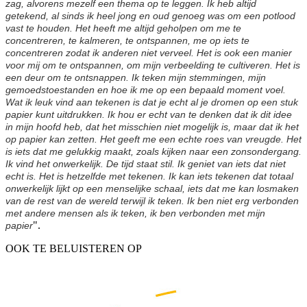
zag, alvorens mezelf een thema op te leggen. Ik heb altijd
getekend, al sinds ik heel jong en oud genoeg was om een potlood
vast te houden. Het heeft me altijd geholpen om me te
concentreren, te kalmeren, te ontspannen, me op iets te
concentreren zodat ik anderen niet verveel. Het is ook een manier
voor mij om te ontspannen, om mijn verbeelding te cultiveren. Het is
een deur om te ontsnappen. Ik teken mijn stemmingen, mijn
gemoedstoestanden en hoe ik me op een bepaald moment voel.
Wat ik leuk vind aan tekenen is dat je echt al je dromen op een stuk
papier kunt uitdrukken. Ik hou er echt van te denken dat ik dit idee
in mijn hoofd heb, dat het misschien niet mogelijk is, maar dat ik het
op papier kan zetten. Het geeft me een echte roes van vreugde. Het
is iets dat me gelukkig maakt, zoals kijken naar een zonsondergang.
Ik vind het onwerkelijk. De tijd staat stil. Ik geniet van iets dat niet
echt is. Het is hetzelfde met tekenen. Ik kan iets tekenen dat totaal
onwerkelijk lijkt op een menselijke schaal, iets dat me kan losmaken
van de rest van de wereld terwijl ik teken. Ik ben niet erg verbonden
met andere mensen als ik teken, ik ben verbonden met mijn
".
papier
OOK TE BELUISTEREN OP