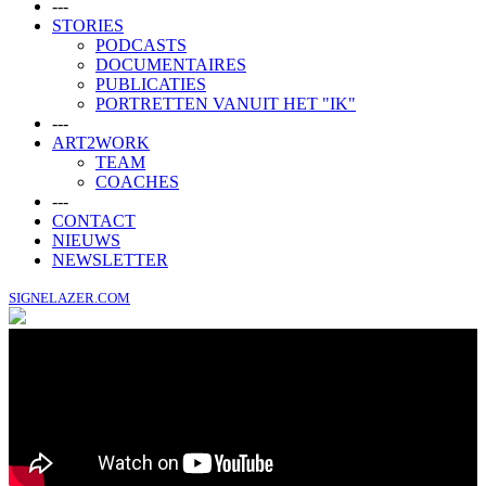
---
STORIES
PODCASTS
DOCUMENTAIRES
PUBLICATIES
PORTRETTEN VANUIT HET "IK"
---
ART2WORK
TEAM
COACHES
---
CONTACT
NIEUWS
NEWSLETTER
SIGNELAZER.COM