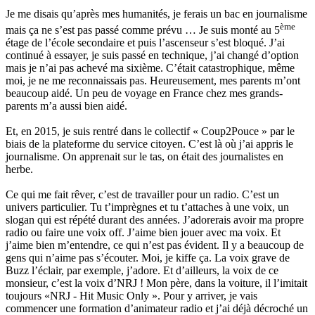
Je me disais qu’après mes humanités, je ferais un bac en journalisme
ème
mais ça ne s’est pas passé comme prévu … Je suis monté au 5
étage de l’école secondaire et puis l’ascenseur s’est bloqué. J’ai
continué à essayer, je suis passé en technique, j’ai changé d’option
mais je n’ai pas achevé ma sixième. C’était catastrophique, même
moi, je ne me reconnaissais pas. Heureusement, mes parents m’ont
beaucoup aidé. Un peu de voyage en France chez mes grands-
parents m’a aussi bien aidé.
Et, en 2015, je suis rentré dans le collectif « Coup2Pouce » par le
biais de la plateforme du service citoyen. C’est là où j’ai appris le
journalisme. On apprenait sur le tas, on était des journalistes en
herbe.
Ce qui me fait rêver, c’est de travailler pour un radio. C’est un
univers particulier. Tu t’imprègnes et tu t’attaches à une voix, un
slogan qui est répété durant des années. J’adorerais avoir ma propre
radio ou faire une voix off. J’aime bien jouer avec ma voix. Et
j’aime bien m’entendre, ce qui n’est pas évident. Il y a beaucoup de
gens qui n’aime pas s’écouter. Moi, je kiffe ça. La voix grave de
Buzz l’éclair, par exemple, j’adore. Et d’ailleurs, la voix de ce
monsieur, c’est la voix d’NRJ ! Mon père, dans la voiture, il l’imitait
toujours «NRJ - Hit Music Only ». Pour y arriver, je vais
commencer une formation d’animateur radio et j’ai déjà décroché un