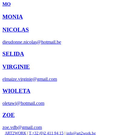
MO
MONIA
NICOLAS
dieudonne.nicolas@hotmail.be
SELIDA
VIRGINIE
elmaize.virginie@gmail.com
WIOLETA
oletawi@hotmail.com
ZOE
zoe.vdb@gmail.com
ART2WORK
|
T +32 (0)2 411 94 15
|
info@art2work.be