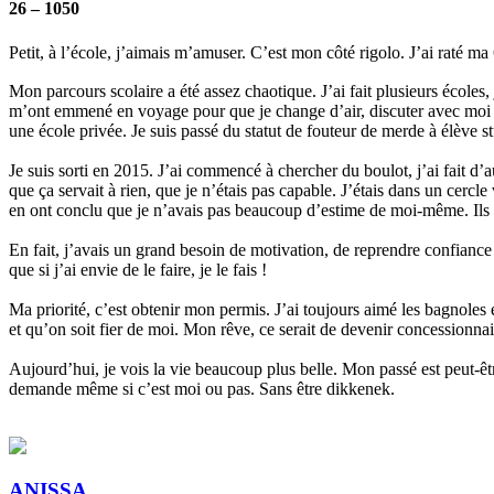
26 – 1050
Petit, à l’école, j’aimais m’amuser. C’est mon côté rigolo. J’ai raté ma
Mon parcours scolaire a été assez chaotique. J’ai fait plusieurs écoles
m’ont emmené en voyage pour que je change d’air, discuter avec moi e
une école privée. Je suis passé du statut de fouteur de merde à élève s
Je suis sorti en 2015. J’ai commencé à chercher du boulot, j’ai fait d’a
que ça servait à rien, que je n’étais pas capable. J’étais dans un cerc
en ont conclu que je n’avais pas beaucoup d’estime de moi-même. I
En fait, j’avais un grand besoin de motivation, de reprendre confia
que si j’ai envie de le faire, je le fais !
Ma priorité, c’est obtenir mon permis. J’ai toujours aimé les bagnoles e
et qu’on soit fier de moi. Mon rêve, ce serait de devenir concessionnai
Aujourd’hui, je vois la vie beaucoup plus belle. Mon passé est peut-êtr
demande même si c’est moi ou pas. Sans être dikkenek.
ANISSA