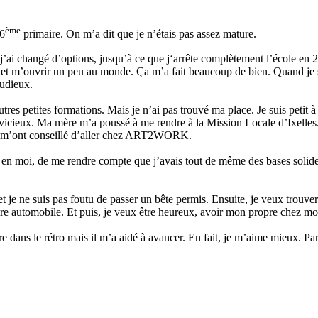
ème
 6
primaire. On m’a dit que je n’étais pas assez mature.
, j’ai changé d’options, jusqu’à ce que j‘arrête complètement l’école en
t m’ouvrir un peu au monde. Ça m’a fait beaucoup de bien. Quand je sui
tudieux.
utres petites formations. Mais je n’ai pas trouvé ma place. Je suis petit à
le vicieux. Ma mère m’a poussé à me rendre à la Mission Locale d’Ixelles.
ls m’ont conseillé d’aller chez ART2WORK.
nce en moi, de me rendre compte que j’avais tout de même des bases so
t je ne suis pas foutu de passer un bête permis. Ensuite, je veux trouver
re automobile. Et puis, je veux être heureux, avoir mon propre chez moi,
e dans le rétro mais il m’a aidé à avancer. En fait, je m’aime mieux. Par