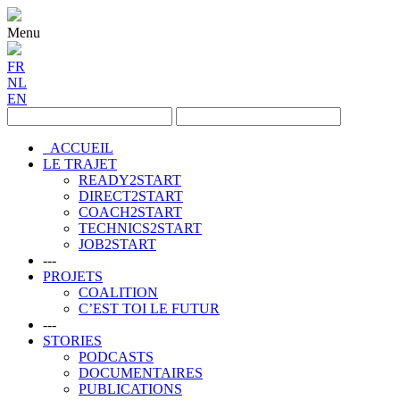
Menu
FR
NL
EN
ACCUEIL
LE TRAJET
READY2START
DIRECT2START
COACH2START
TECHNICS2START
JOB2START
---
PROJETS
COALITION
C’EST TOI LE FUTUR
---
STORIES
PODCASTS
DOCUMENTAIRES
PUBLICATIONS