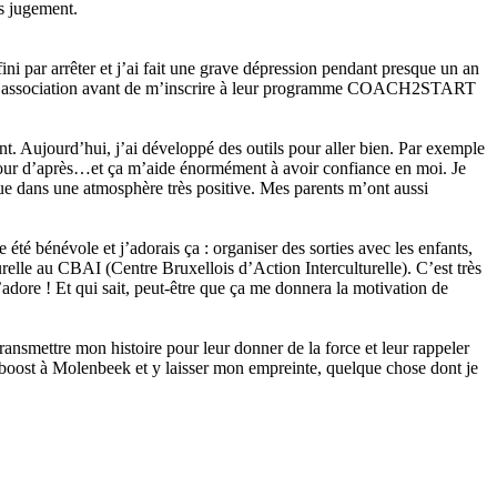
ns jugement.
 fini par arrêter et j’ai fait une grave dépression pendant presque un an
l’association avant de m’inscrire à leur programme COACH2START
t. Aujourd’hui, j’ai développé des outils pour aller bien. Par exemple
e jour d’après…et ça m’aide énormément à avoir confiance en moi. Je
olue dans une atmosphère très positive. Mes parents m’ont aussi
été bénévole et j’adorais ça : organiser des sorties avec les enfants,
elle au CBAI (Centre Bruxellois d’Action Interculturelle). C’est très
j’adore ! Et qui sait, peut-être que ça me donnera la motivation de
ransmettre mon histoire pour leur donner de la force et leur rappeler
n boost à Molenbeek et y laisser mon empreinte, quelque chose dont je