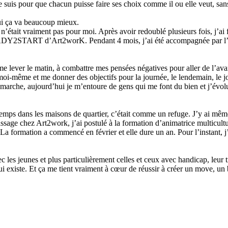
 Je suis pour que chacun puisse faire ses choix comme il ou elle veut, sa
ui ça va beaucoup mieux.
ce n’était vraiment pas pour moi. Après avoir redoublé plusieurs fois, j’ai
READY2START d’Art2worK. Pendant 4 mois, j’ai été accompagnée par 
e lever le matin, à combattre mes pensées négatives pour aller de l’avan
r moi-même et me donner des objectifs pour la journée, le lendemain, l
t ça marche, aujourd’hui je m’entoure de gens qui me font du bien et j’év
temps dans les maisons de quartier, c’était comme un refuge. J’y ai même 
sage chez Art2work, j’ai postulé à la formation d’animatrice multicultur
e ! La formation a commencé en février et elle dure un an. Pour l’instant, 
 les jeunes et plus particulièrement celles et ceux avec handicap, leur t
qui existe. Et ça me tient vraiment à cœur de réussir à créer un move, u