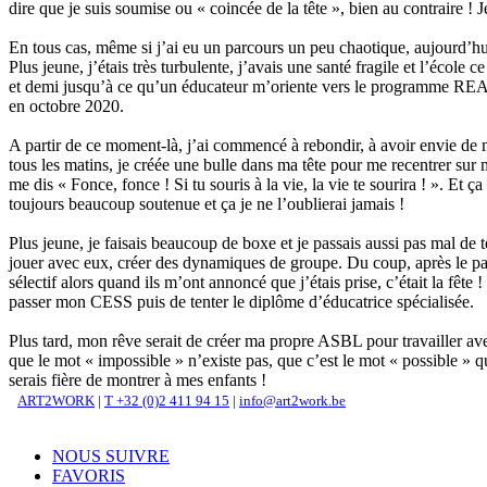
dire que je suis soumise ou « coincée de la tête », bien au contraire !
En tous cas, même si j’ai eu un parcours un peu chaotique, aujourd’h
Plus jeune, j’étais très turbulente, j’avais une santé fragile et l’école 
et demi jusqu’à ce qu’un éducateur m’oriente vers le programme 
en octobre 2020.
A partir de ce moment-là, j’ai commencé à rebondir, à avoir envie de m
tous les matins, je créée une bulle dans ma tête pour me recentrer su
me dis « Fonce, fonce ! Si tu souris à la vie, la vie te sourira ! ». E
toujours beaucoup soutenue et ça je ne l’oublierai jamais !
Plus jeune, je faisais beaucoup de boxe et je passais aussi pas mal de 
jouer avec eux, créer des dynamiques de groupe. Du coup, après le pas
sélectif alors quand ils m’ont annoncé que j’étais prise, c’était la fêt
passer mon CESS puis de tenter le diplôme d’éducatrice spécialisée.
Plus tard, mon rêve serait de créer ma propre ASBL pour travailler avec
que le mot « impossible » n’existe pas, que c’est le mot « possible » 
serais fière de montrer à mes enfants !
ART2WORK
|
T +32 (0)2 411 94 15
|
info@art2work.be
NOUS SUIVRE
FAVORIS