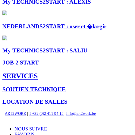
My TECHNICS2START : ALEXIS
NEDERLANDS2START : oser et �largir
My TECHNICS2START : SALIU
JOB 2 START
SERVICES
SOUTIEN
TECHNIQUE
LOCATION DE
SALLES
ART2WORK
|
T +32 (0)2 411 94 15
|
info@art2work.be
NOUS SUIVRE
FAVORIS