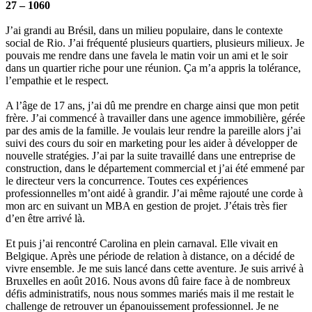
27 – 1060
J’ai grandi au Brésil, dans un milieu populaire, dans le contexte
social de Rio. J’ai fréquenté plusieurs quartiers, plusieurs milieux. Je
pouvais me rendre dans une favela le matin voir un ami et le soir
dans un quartier riche pour une réunion. Ça m’a appris la tolérance,
l’empathie et le respect.
A l’âge de 17 ans, j’ai dû me prendre en charge ainsi que mon petit
frère. J’ai commencé à travailler dans une agence immobilière, gérée
par des amis de la famille. Je voulais leur rendre la pareille alors j’ai
suivi des cours du soir en marketing pour les aider à développer de
nouvelle stratégies. J’ai par la suite travaillé dans une entreprise de
construction, dans le département commercial et j’ai été emmené par
le directeur vers la concurrence. Toutes ces expériences
professionnelles m’ont aidé à grandir. J’ai même rajouté une corde à
mon arc en suivant un MBA en gestion de projet. J’étais très fier
d’en être arrivé là.
Et puis j’ai rencontré Carolina en plein carnaval. Elle vivait en
Belgique. Après une période de relation à distance, on a décidé de
vivre ensemble. Je me suis lancé dans cette aventure. Je suis arrivé à
Bruxelles en août 2016. Nous avons dû faire face à de nombreux
défis administratifs, nous nous sommes mariés mais il me restait le
challenge de retrouver un épanouissement professionnel. Je ne