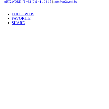
ART2WORK
|
T +32 (0)2 411 94 15
|
info@art2work.be
FOLLOW US
FAVORITE
SHARE