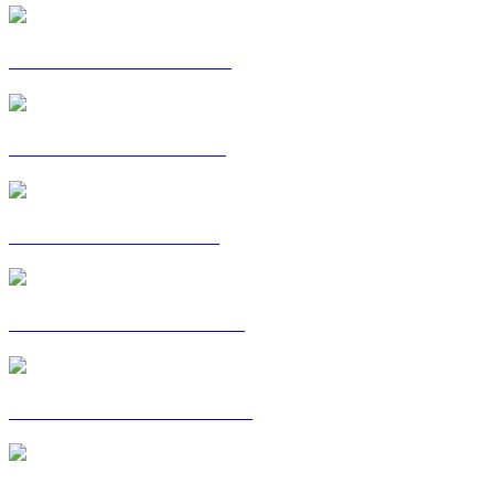
POSTKAART: ALIZEE
POSTKAART: ALPHA
POSTKAART: OMAR
C'EST MA VOIE : AMIN
POSTKAART: AMINATA