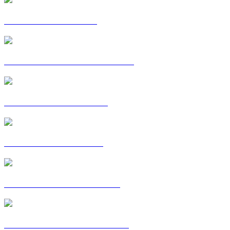
DANCING STORIES
POSTKAART: FATOUMATA
POSTKAART: GILLES
POSTKAART: HINDE
POSTKAART: JULIETTE
POSTKAART : LIZ-LAURE