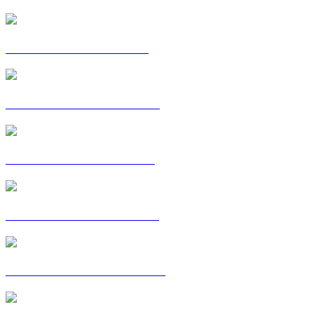
POSTKAART: LUCILE
POSTKAART: MORGAN
POSTKAART: MOUSSA
C'EST MA VOIE : NOUR
PAR-DELÀ LES LIMITES