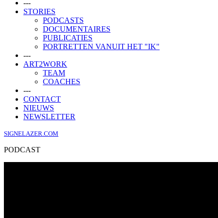
---
STORIES
PODCASTS
DOCUMENTAIRES
PUBLICATIES
PORTRETTEN VANUIT HET "IK"
---
ART2WORK
TEAM
COACHES
---
CONTACT
NIEUWS
NEWSLETTER
SIGNELAZER.COM
PODCAST