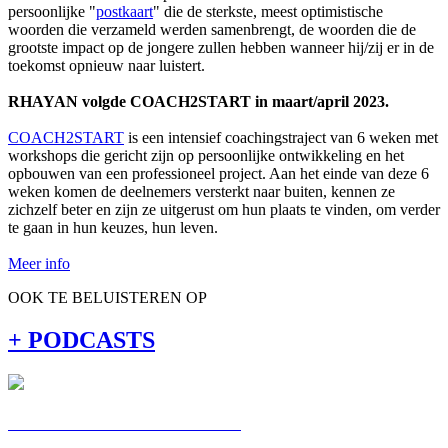
persoonlijke "
postkaart
" die de sterkste, meest optimistische
woorden die verzameld werden samenbrengt, de woorden die de
grootste impact op de jongere zullen hebben wanneer hij/zij er in de
toekomst opnieuw naar luistert.
RHAYAN volgde COACH2START in maart/april 2023.
COACH2START
is een intensief coachingstraject van 6 weken met
workshops die gericht zijn op persoonlijke ontwikkeling en het
opbouwen van een professioneel project. Aan het einde van deze 6
weken komen de deelnemers versterkt naar buiten, kennen ze
zichzelf beter en zijn ze uitgerust om hun plaats te vinden, om verder
te gaan in hun keuzes, hun leven.
Meer info
OOK TE BELUISTEREN OP
+ PODCASTS
C'EST MA VOIE : ALEXIS