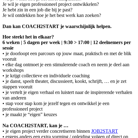
Je wil je eigen professioneel project ontwikkelen?
Je hebt zin in een job die bij je past?
Je wil ontdekken hoe je het best werk kan zoeken?
Dan kan COACH2START je waarschijnlijk helpen.
Hoe steekt het in elkaar?
6 weken | 5 dagen per week | 9:30 > 17:00 | 12 deelnemers per
sessie
• je doorloopt een parcours op jouw maat, praktisch en met de blik
vooruit
• elke dag ontmoet je een stimulerende coach en neem je deel aan
workshops
• je krijgt collectieve en individuele coaching
• je danst, speelt theater, discussieert, kookt, schrijft, … en je zet
stappen vooruit
• je vertelt je eigen verhaal en luistert naar de inspirerende verhalen
van anderen
• stap voor stap kom je jezelf tegen en ontwikkel je een
professioneel project
• je maakt je “eigen” keuzes
Na COACH2START, kan je …
• je eigen project verder concretiseren binnen
JOB2START
• ergens anders een extra vorming / opleiding volgen of direct op