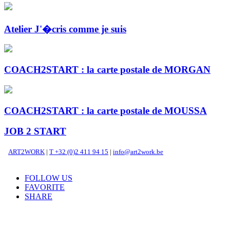
Atelier J'�cris comme je suis
COACH2START : la carte postale de MORGAN
COACH2START : la carte postale de MOUSSA
JOB 2 START
ART2WORK
|
T +32 (0)2 411 94 15
|
info@art2work.be
FOLLOW US
FAVORITE
SHARE