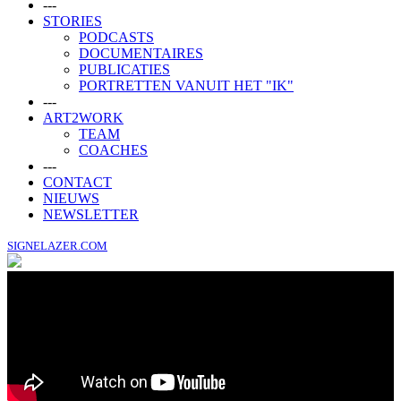
---
STORIES
PODCASTS
DOCUMENTAIRES
PUBLICATIES
PORTRETTEN VANUIT HET "IK"
---
ART2WORK
TEAM
COACHES
---
CONTACT
NIEUWS
NEWSLETTER
SIGNELAZER.COM