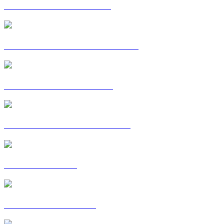
C'EST MA VOIE : AMIN
CARTE POSTALE : AMINATA
C'EST MA VOIE : BAYA
CARTE POSTALE : BENOIT
C'EST MA VOIE
CARTES POSTALES