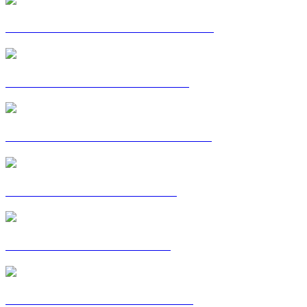
CARTE POSTALE : CHRISTELLE
CARTE POSTALE : CORALIE
CARTE POSTALE : FATOUMATA
CARTE POSTALE : GILLES
CARTE POSTALE : HINDE
CARTE POSTALE : JULIETTE