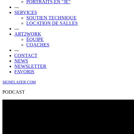
PORTRAITS EN "JE"
---
SERVICES
SOUTIEN TECHNIQUE
LOCATION DE SALLES
---
ART2WORK
ÉQUIPE
COACHES
---
CONTACT
NEWS
NEWSLETTER
FAVORIS
SIGNELAZER.COM
PODCAST