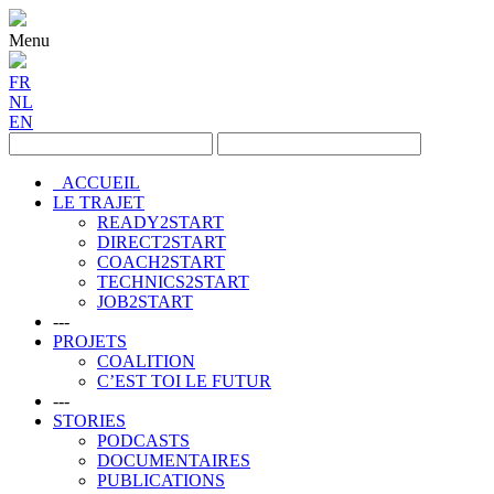
Menu
FR
NL
EN
ACCUEIL
LE TRAJET
READY2START
DIRECT2START
COACH2START
TECHNICS2START
JOB2START
---
PROJETS
COALITION
C’EST TOI LE FUTUR
---
STORIES
PODCASTS
DOCUMENTAIRES
PUBLICATIONS