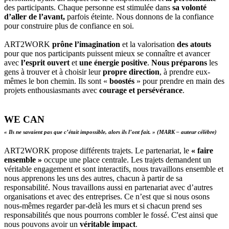
des participants. Chaque personne est stimulée dans
sa volonté
d’aller de l’avant,
parfois éteinte. Nous donnons de la confiance
pour construire plus de confiance en soi.
ART2WORK
prône l’imagination
et la valorisation
des atouts
pour que nos participants puissent mieux se connaître et avancer
avec
l’esprit ouvert
et
une énergie positive
.
Nous préparons
les
gens à trouver et à choisir leur
propre direction
, à prendre eux-
mêmes le bon chemin. Ils sont «
boostés
» pour prendre en main des
projets enthousiasmants avec
courage et persévérance
.
WE CAN
« Ils ne savaient pas que c’était impossible, alors ils l’ont fait. » (MARK – auteur célèbre)
ART2WORK propose différents trajets. Le partenariat, le
« faire
ensemble »
occupe une place centrale. Les trajets demandent un
véritable engagement et sont interactifs, nous travaillons ensemble et
nous apprenons les uns des autres, chacun à partir de sa
responsabilité. Nous travaillons aussi en partenariat avec d’autres
organisations et avec des entreprises. Ce n’est que si nous osons
nous-mêmes regarder par-delà les murs et si chacun prend ses
responsabilités que nous pourrons combler le fossé. C'est ainsi que
nous pouvons avoir un
véritable impact
.