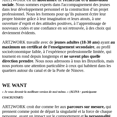
sociale
. Nous sommes experts dans l'accompagnement des jeunes
dans leur développement personnel et la construction d’un projet
professionnel. Nous les formons pour qu’ils puissent écrire leur
propre histoire grâce à leur imagination et leurs atouts, à une
ouverture d’esprit et des attitudes positives, à l’apprentissage de
nouveaux codes et une confiance en soi retrouvée, à des choix qui
deviennent évidents.
ART2WORK travaille avec de
jeunes adultes (18-30 ans)
ayant
au
maximum un certificat de l’enseignement secondaire
, au profil
socioéconomique faible, à l’expérience professionnelle limitée, qui
tournent en rond depuis longtemps et
ne savent plus quelle
direction prendre
. Nous nous adressons à tous les Bruxellois, mais
nous portons une attention particulière à ceux qui habitent dans les
quartiers autour du canal et de la Porte de Ninove.
WE WANT
« Je veux devenir la meilleure version de moi-même. » (ALINA – participante
COACH2START)
ART2WORK croit dur comme fer aux
parcours sur mesure,
qui
prennent comme point de départ la singularité et la force de chaque
personne, ayant un impact sur le comportement et
la personnalité