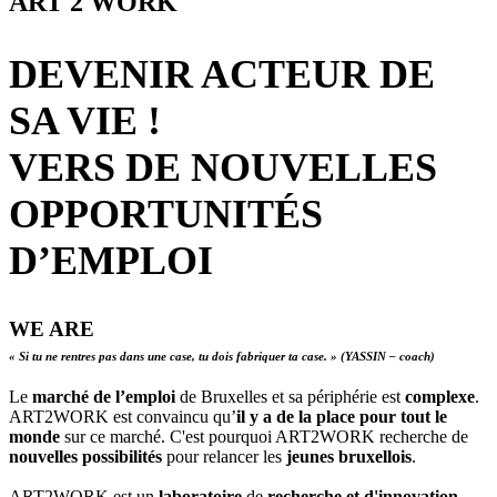
ART
2
WORK
DEVENIR ACTEUR DE
SA VIE !
VERS DE NOUVELLES
OPPORTUNITÉS
D’EMPLOI
WE ARE
« Si tu ne rentres pas dans une case, tu dois fabriquer ta case. » (YASSIN – coach)
Le
marché de l’emploi
de Bruxelles et sa périphérie est
complexe
.
ART2WORK est convaincu qu’
il y a de la place pour tout le
monde
sur ce marché. C'est pourquoi ART2WORK recherche de
nouvelles possibilités
pour relancer les
jeunes bruxellois
.
ART2WORK est un
laboratoire
de
recherche et d'innovation