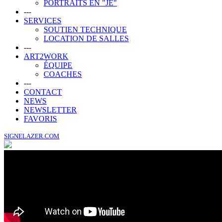
PORTRAITS EN "JE"
---
SERVICES
SOUTIEN TECHNIQUE
LOCATION DE SALLES
---
ART2WORK
ÉQUIPE
COACHES
---
CONTACT
NEWS
NEWSLETTER
FAVORIS
SIGNELAZER.COM