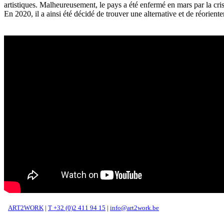
artistiques. Malheureusement, le pays a été enfermé en mars par la cris
En 2020, il a ainsi été décidé de trouver une alternative et de réorie
ART2WORK
|
T +32 (0)2 411 94 15
|
info@art2work.be