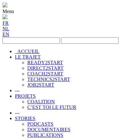
Menu
FR
NL
EN
ACCUEIL
LE TRAJET
READY2START
DIRECT2START
COACH2START
TECHNICS2START
JOB2START
---
PROJETS
COALITION
C’EST TOI LE FUTUR
---
STORIES
PODCASTS
DOCUMENTAIRES
PUBLICATIONS