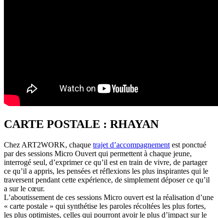
CARTE POSTALE : RHAYAN
Chez ART2WORK, chaque
trajet d’accompagnement
est ponctué
par des sessions Micro Ouvert qui permettent à chaque jeune,
interrogé seul, d’exprimer ce qu’il est en train de vivre, de partager
ce qu’il a appris, les pensées et réflexions les plus inspirantes qui le
traversent pendant cette expérience, de simplement déposer ce qu’il
a sur le cœur.
L’aboutissement de ces sessions Micro ouvert est la réalisation d’une
« carte postale » qui synthétise les paroles récoltées les plus fortes,
les plus optimistes, celles qui pourront avoir le plus d’impact sur le