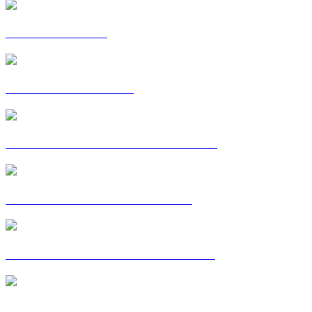
C'EST MA VOIE
CARTES POSTALES
CARTE POSTALE : CHRISTELLE
CARTE POSTALE : CORALIE
CARTE POSTALE : FATOUMATA
CARTE POSTALE : GILLES