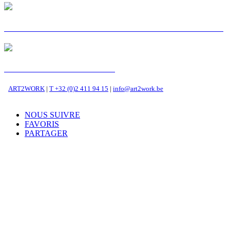
STORIES ON AIR - S'EN SORTIR SANS SORTIR
C'EST MA VOIE : ZENA
ART2WORK
|
T +32 (0)2 411 94 15
|
info@art2work.be
NOUS SUIVRE
FAVORIS
PARTAGER