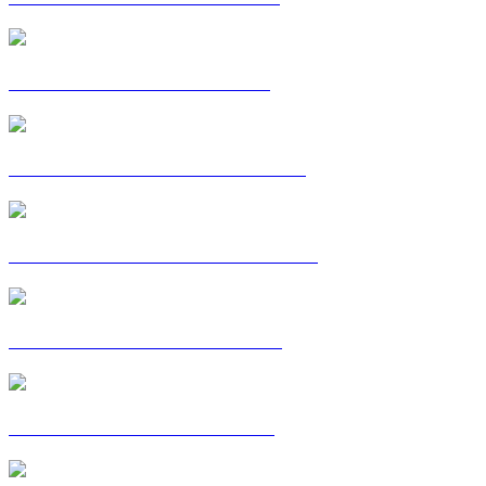
CARTE POSTALE : HINDE
CARTE POSTALE : JULIETTE
CARTE POSTALE : LIZ-LAURE
CARTE POSTALE : LUCILE
CARTE POSTALE : MEHDI