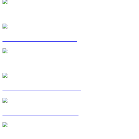
CARTE POSTALE : GILLES
CARTE POSTALE : HINDE
CARTE POSTALE : JULIETTE
CARTE POSTALE : LUCILE
CARTE POSTALE : MEHDI
CARTE POSTALE : MORGAN