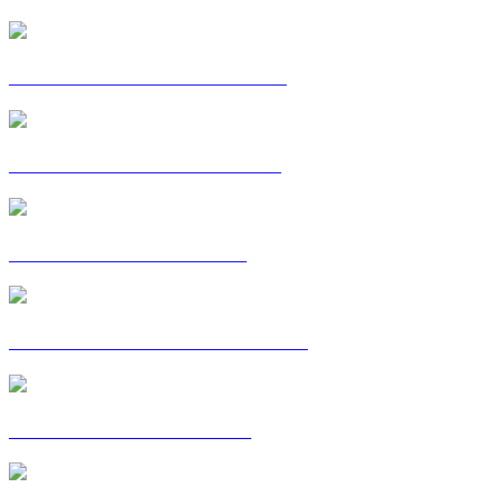
CARTE POSTALE : ALIZEE
CARTE POSTALE : ALPHA
C'EST MA VOIE : AMIN
CARTE POSTALE : AMINATA
C'EST MA VOIE : BAYA