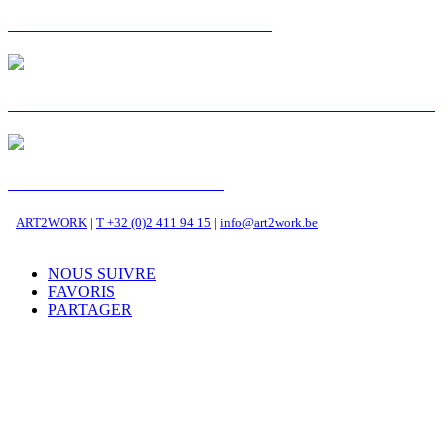
CARTE POSTALE : SOFIANE
STORIES ON AIR - S'EN SORTIR SANS SORTIR
C'EST MA VOIE : ZENA
ART2WORK
|
T +32 (0)2 411 94 15
|
info@art2work.be
NOUS SUIVRE
FAVORIS
PARTAGER