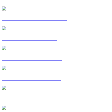
CARTE POSTALE : MOUSSA
C'EST MA VOIE : NOUR
CARTE POSTALE : OMAR
C'EST MA VOIE : PIERRE
CARTE POSTALE : RHAYAN