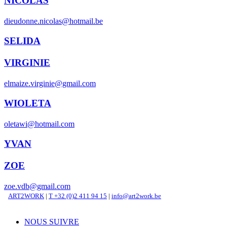
NICOLAS
dieudonne.nicolas@hotmail.be
SELIDA
VIRGINIE
elmaize.virginie@gmail.com
WIOLETA
oletawi@hotmail.com
YVAN
ZOE
zoe.vdb@gmail.com
ART2WORK
|
T +32 (0)2 411 94 15
|
info@art2work.be
NOUS SUIVRE