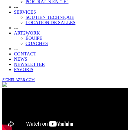
PORTRAITS EN "JE"
---
SERVICES
SOUTIEN TECHNIQUE
LOCATION DE SALLES
---
ART2WORK
ÉQUIPE
COACHES
---
CONTACT
NEWS
NEWSLETTER
FAVORIS
SIGNELAZER.COM